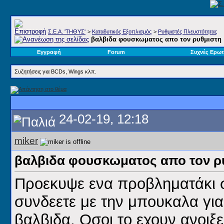
Σ.E.A. 'ΤΗΘΥΣ'
>
Καταδυτικός Εξοπλισμός
>
Ρυθμιστές Πλευστότητας
βαλβιδα φουσκωματος απο τον ρυθμιστη
Εγγραφή
Forum
Συχνές Ερωτ
Συζητήσεις για BCDs, Wings κλπ.
24-02-19, 12:18
miker
βαλβιδα φουσκωματος απο τον ρ
Προεκυψε ενα προβληματάκι σ
συνδεετε με την μπουκαλα για
βαλβιδα. Οσοι το εχουν ανοιξε