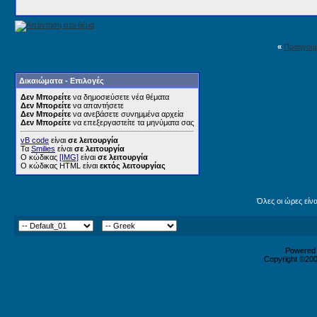
«
Προηγού
Δικαιώματα - Επιλογές
Δεν Μπορείτε
να δημοσιεύσετε νέα θέματα
Δεν Μπορείτε
να απαντήσετε
Δεν Μπορείτε
να ανεβάσετε συνημμένα αρχεία
Δεν Μπορείτε
να επεξεργαστείτε τα μηνύματα σας
vB code
είναι
σε λειτουργία
Τα
Smilies
είναι
σε λειτουργία
Ο κώδικας
[IMG]
είναι
σε λειτουργία
Ο κώδικας HTML είναι
εκτός λειτουργίας
Όλες οι ώρες είν
Powered b
Copyright ©2000