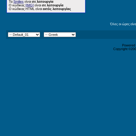
Τα
Smilies
είναι
σε λειτουργία
Ο κώδικας
[IMG]
είναι
σε λειτουργία
Ο κώδικας HTML είναι
εκτός λειτουργίας
Όλες οι ώρες είν
Powered b
Copyright ©2000