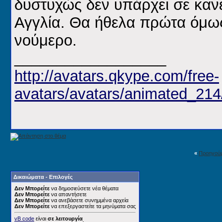
δυστυχώς δεν υπάρχει σε καν
Αγγλία. Θα ήθελα πρώτα όμως
νούμερο.
__________________
http://avatars.qkype.com/free-
avatars/avatars/animated_21
«
Προηγού
Δικαιώματα - Επιλογές
Δεν Μπορείτε
να δημοσιεύσετε νέα θέματα
Δεν Μπορείτε
να απαντήσετε
Δεν Μπορείτε
να ανεβάσετε συνημμένα αρχεία
Δεν Μπορείτε
να επεξεργαστείτε τα μηνύματα σας
vB code
είναι
σε λειτουργία