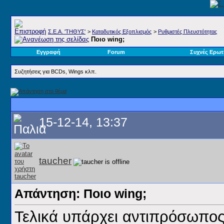
Σ.E.A. 'ΤΗΘΥΣ'
>
Καταδυτικός Εξοπλισμός
>
Ρυθμιστές Πλευστότητας
Ποιο wing;
Εγγραφή
Forum
Συχνές Ερωτ
Συζητήσεις για BCDs, Wings κλπ.
15-12-14, 13:37
taucher
Απάντηση: Ποιο wing;
Τελικά υπάρχει αντιπρόσωπο