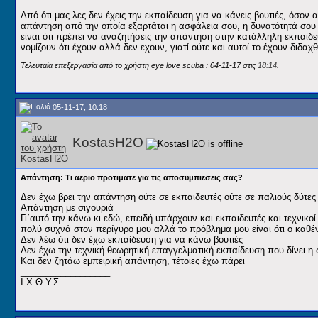
Από ότι μας λες δεν έχεις την εκπαίδευση για να κάνεις βουτιές, όσον α
απάντηση από την οποία εξαρτάται η ασφάλεια σου, η δυνατότητά σου 
είναι ότι πρέπει να αναζητήσεις την απάντηση στην κατάλληλη εκπαίδευ
νομίζουν ότι έχουν αλλά δεν εχουν, γιατί ούτε και αυτοί το έχουν διδαχθ
Τελευταία επεξεργασία από το χρήστη eye love scuba : 04-11-17 στις
18:14
.
05-11-17, 10:18
KostasH2O
Απάντηση: Τι αεριο προτιματε για τις αποσυμπιεσεις σας?
Δεν έχω βρει την απάντηση ούτε σε εκπαιδευτές ούτε σε παλιούς δύτες
Απάντηση με σιγουριά
Γι΄αυτό την κάνω κι εδώ, επειδή υπάρχουν και εκπαιδευτές και τεχνικ
πολύ συχνά στον περίγυρο μου αλλά το πρόβλημα μου είναι ότι ο καθέν
Δεν λέω ότι δεν έχω εκπαίδευση για να κάνω βουτιές
Δεν έχω την τεχνική θεωρητική επαγγελματική εκπαίδευση που δίνει η
Και δεν ζητάω εμπειρική απάντηση, τέτοιες έχω πάρει
__________________
Ι.Χ.Θ.Υ.Σ