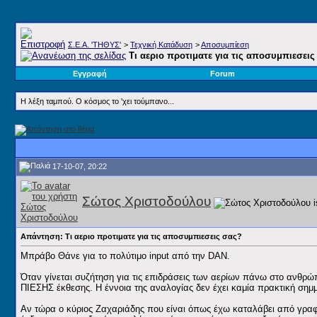
Σ.E.A. 'ΤΗΘΥΣ'
>
Τεχνική Κατάδυση
>
Αποσυμπίεση
Τι αεριο προτιματε για τις αποσυμπιεσεις
Εγγραφή
Forum
Η λέξη ταμπού. Ο κόσμος το 'χει τούμπανο...
17-10-07, 20:22
Σώτος Χριστοδούλου
Απάντηση: Τι αεριο προτιματε για τις αποσυμπιεσεις σας?
Μπράβο Θάνε για το πολύτιμο input από την DAN.
Όταν γίνεται συζήτηση για τις επιδράσεις των αερίων πάνω στο ανθρώπ
ΠΙΕΣΗΣ έκθεσης. Η έννοια της αναλογίας δεν έχει καμία πρακτική σημμα
Αν τώρα ο κύριος Ζαχαριάδης που είναι όπως έχω καταλάβει από γραφώ