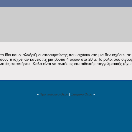
 το ίδιο και οι αλγόριθμοι αποσυμπίεσης που ισχύουν στη μία δεν ισχύουν σε 
υν τι ισχύει αν κάνεις πχ μια βουτιά 4 ωρών στα 20 μ. Το ρολόι σου σίγουρα 
ωστές απαντήσεις. Καλό είναι να ρωτήσεις εκπαιδευτή επαγγελματικής (όχι α
«
Προηγούμενο Θέμα
|
Επόμενο Θέμα
»