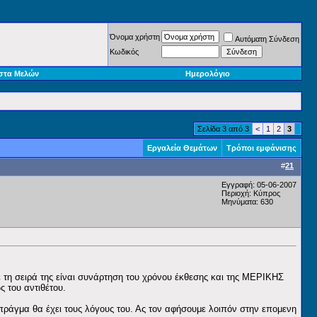
Όνομα χρήστη
Αυτόματη Σύνδεση
Κωδικός
στα Μελών
Ημερολόγιο
Σελίδα 3 από 3
<
1
2
3
Εργαλεία Θεμάτων
Τρόποι εμφάνισης
#
21
Εγγραφή: 05-06-2007
Περιοχή: Κύπρος
Μηνύματα: 630
ε τη σειρά της είναι συνάρτηση του χρόνου έκθεσης και της ΜΕΡΙΚΗΣ
ς του αντιθέτου.
πράγμα θα έχει τους λόγους του. Ας τον αφήσουμε λοιπόν στην επομενη