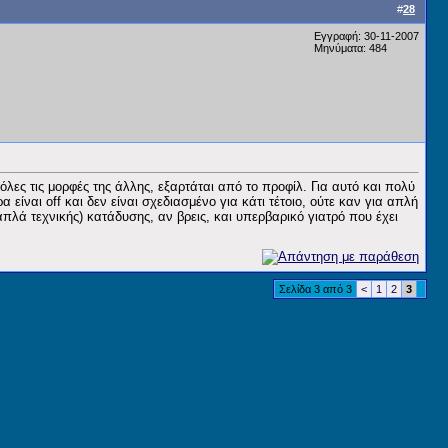
#
28
Εγγραφή: 30-11-2007
Μηνύματα: 484
όλες τις μορφές της άλλης, εξαρτάται από το προφίλ. Για αυτό και πολύ
είναι off και δεν είναι σχεδιασμένο για κάτι τέτοιο, ούτε καν για απλή
πλά τεχνικής) κατάδυσης, αν βρεις, και υπερβαρικό γιατρό που έχει
Σελίδα 3 από 3
<
1
2
3