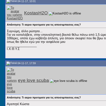
04-11-17, 10:01
KostasH2O
Απάντηση: Τι αεριο προτιματε για τις αποσυμπιεσεις σας?
Συγνώμη, άλλο ρώτησα...
Για να καταλάβετε, στην επαναληπτική βουτιά θέλω πάνω από 1,5 ώρε
100άρες, οπότε έχω καβάτζα άπλετη, για όποιον σκεφτεί που θα βρω τ
όπως θα ήθελα εγώ για την ασφάλεια μου
__________________
Ι.Χ.Θ.Υ.Σ
04-11-17, 17:59
eye love scuba
Απάντηση: Τι αεριο προτιματε για τις αποσυμπιεσεις σας?
Αγαπητέ Κώστα