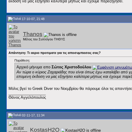
έκδοση να μας εξηγήσει καλύτερα μήπως και έχουμε παρεξηγήσει.
17-10-07, 21:48
Thanos
Μέλος του Συλλόγου ΤΗΘΥΣ
Απάντηση: Τι αεριο προτιματε για τις αποσυμπιεσεις σας?
Παράθεση:
Αρχικό μήνυμα απο
Σώτος Χριστοδούλου
Αν τώρα ο κύριος Ζαχαριάδης που είναι όπως έχω καταλάβει από γρ
επομενη έκδοση να μας εξηγήσει καλύτερα μήπως και έχουμε παρε
Μόλις βγεί το Greek Diver του Νοεμβρίου θα πάρουμε όλοι τις απαντήσ
__________________
Θάνος Αγγελόπουλος
02-11-17, 11:34
KostasH2O