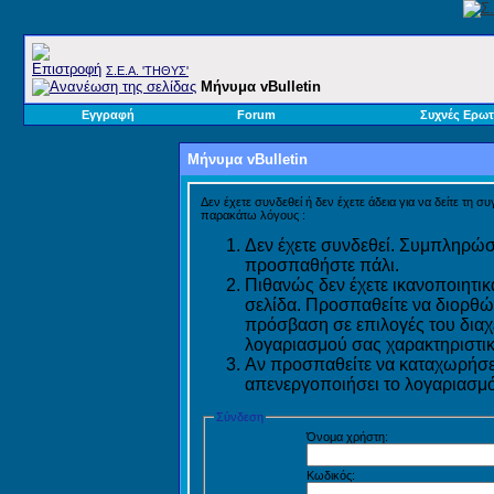
Σ.E.A. 'ΤΗΘΥΣ'
Μήνυμα vBulletin
Εγγραφή
Forum
Συχνές Ερωτ
Μήνυμα vBulletin
Δεν έχετε συνδεθεί ή δεν έχετε άδεια για να δείτε τη σ
παρακάτω λόγους :
Δεν έχετε συνδεθεί. Συμπληρώστ
προσπαθήστε πάλι.
Πιθανώς δεν έχετε ικανοποιητικ
σελίδα. Προσπαθείτε να διορθώ
πρόσβαση σε επιλογές του διαχε
λογαριασμού σας χαρακτηριστικ
Αν προσπαθείτε να καταχωρήσετ
απενεργοποιήσει το λογαριασμό 
Σύνδεση
Όνομα χρήστη:
Κωδικός: