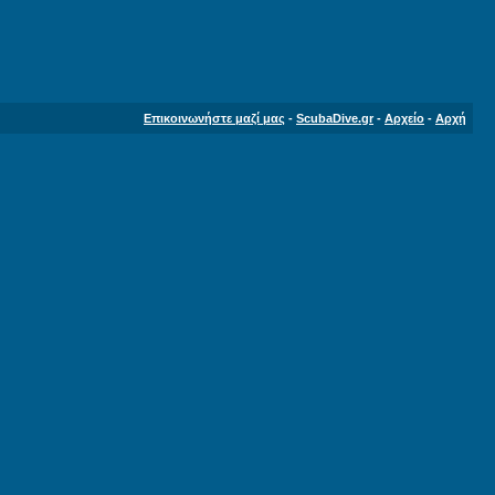
Επικοινωνήστε μαζί μας
-
ScubaDive.gr
-
Αρχείο
-
Αρχή