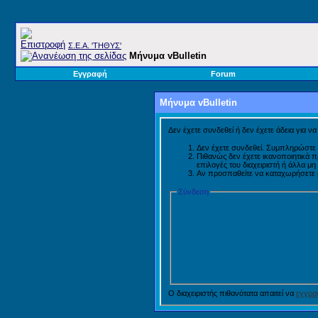
Σ.E.A. 'ΤΗΘΥΣ'
Μήνυμα vBulletin
Εγγραφή
Forum
Μήνυμα vBulletin
Δεν έχετε συνδεθεί ή δεν έχετε άδεια για ν
Δεν έχετε συνδεθεί. Συμπληρώστε 
Πιθανώς δεν έχετε ικανοποιητικά 
επιλογές του διαχειριστή ή άλλα μ
Αν προσπαθείτε να καταχωρήσετε μή
Σύνδεση
Ο διαχειριστής πιθανότατα απαιτεί να
εγγραφ