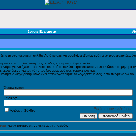
Συχνές Ερωτήσεις
Λί
α δείτε τη συγκεκριμένη σελίδα. Αυτό μπορεί να συμβαίνει εξαιτίας ενός από τους παρακάτω λό
τη φόρμα στο τέλος αυτής της σελίδας και προσπαθήστε πάλι.
προνόμια για να έχετε πρόσβαση σε αυτή τη σελίδα. Προσπαθείτε να διορθώσετε το μήνυμα
η επιτρεπόμενα για τον τύπο του λογαριασμού σας χαρακτηριστικά;
νυμα, ο διαχειριστής ίσως έχει απενεργοποιήσει το λογαριασμό σας, ή να περιμένει να τον
Όνομα χρήστη:
Κωδικός:
Ξεχάσατε τον κωδικό σας;
Αυτόματη Σύνδεση
είτε
για να μπορέσετε να δείτε αυτή τη σελίδα.