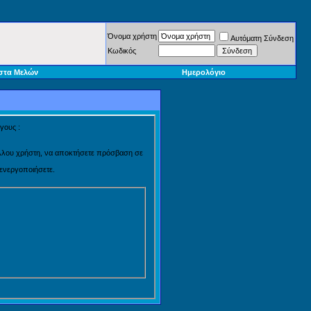
Όνομα χρήστη
Αυτόματη Σύνδεση
Κωδικός
στα Μελών
Ημερολόγιο
γους :
 άλλου χρήστη, να αποκτήσετε πρόσβαση σε
 ενεργοποιήσετε.