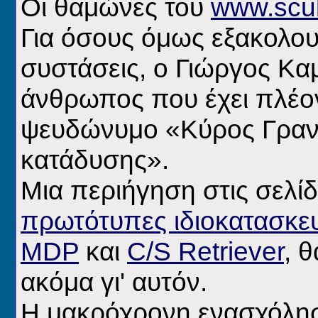
Οι θαμώνες του
www.scub
Για όσους όμως εξακολου
συστάσεις, ο Γιώργος Κα
άνθρωπος που έχει πλέον
ψευδώνυμο «Κύρος Γρανά
κατάδυσης».
Μια περιήγηση στις σελίδ
πρωτότυπες ιδιοκατασκευ
MDP
και
C/S Retriever
, 
ακόμα γι' αυτόν.
Η μακρόχρονη ενασχόλησή