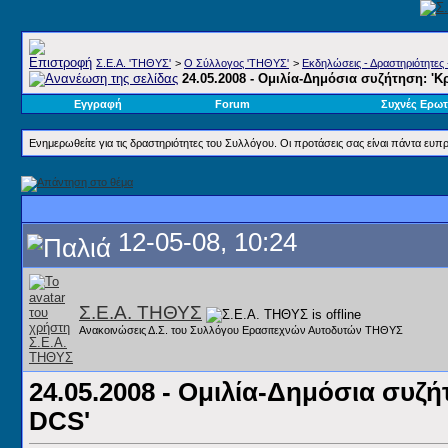
Σ.E.A. 'ΤΗΘΥΣ'
>
Ο Σύλλογος 'ΤΗΘΥΣ'
>
Εκδηλώσεις - Δραστηριότητες 
24.05.2008 - Ομιλία-Δημόσια συζήτηση: '
Εγγραφή
Forum
Συχνές Ερωτ
Ενημερωθείτε για τις δραστηριότητες του Συλλόγου. Οι προτάσεις σας είναι πάντα ευπρ
12-05-08, 10:24
Σ.Ε.Α. ΤΗΘΥΣ
Ανακοινώσεις Δ.Σ. του Συλλόγου Ερασιτεχνών Αυτοδυτών ΤΗΘΥΣ
24.05.2008 - Ομιλία-Δημόσια συζ
DCS'