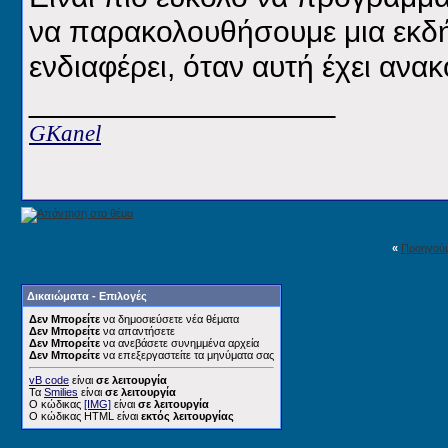
να παρακολουθήσουμε μια εκδ
ενδιαφέρει, όταν αυτή έχει ανα
__________________
GKanel
«
Προηγού
Δικαιώματα - Επιλογές
Δεν Μπορείτε
να δημοσιεύσετε νέα θέματα
Δεν Μπορείτε
να απαντήσετε
Δεν Μπορείτε
να ανεβάσετε συνημμένα αρχεία
Δεν Μπορείτε
να επεξεργαστείτε τα μηνύματα σας
vB code
είναι
σε λειτουργία
Τα
Smilies
είναι
σε λειτουργία
Ο κώδικας
[IMG]
είναι
σε λειτουργία
Ο κώδικας HTML είναι
εκτός λειτουργίας