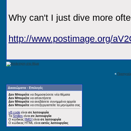
Why can't I just dive more ofte
http://www.postimage.org/aV
«
Προηγού
Δικαιώματα - Επιλογές
Δεν Μπορείτε
να δημοσιεύσετε νέα θέματα
Δεν Μπορείτε
να απαντήσετε
Δεν Μπορείτε
να ανεβάσετε συνημμένα αρχεία
Δεν Μπορείτε
να επεξεργαστείτε τα μηνύματα σας
vB code
είναι
σε λειτουργία
Τα
Smilies
είναι
σε λειτουργία
Ο κώδικας
[IMG]
είναι
σε λειτουργία
Ο κώδικας HTML είναι
εκτός λειτουργίας