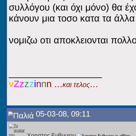
συλλόγου (και όχι μόνο) θα έ
κάνουν μια τοσο κατα τα άλλα
νομιζω οτι αποκλειονται πολλο
__________________
v
Ζz
z
z
i
n
n
n ...
...
και τελος
05-03-08, 09:11
Χρηστος Ευθυμιου