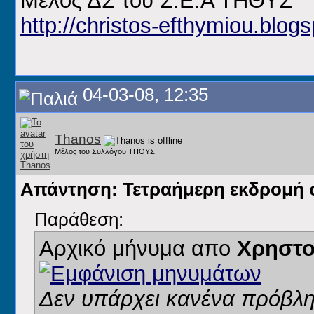
Μέλος ΔΣ του Σ.Ε.Α ΤΗΘΥΣ
http://christos-efthymiou.blogs
04-03-08, 12:35
Thanos
Μέλος του Συλλόγου ΤΗΘΥΣ
Απάντηση: Τετραήμερη εκδρομή 
Παράθεση:
Αρχικό μήνυμα απο
Χρηστο
Δεν υπάρχει κανένα πρόβλη