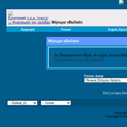
Σ.E.A. 'ΤΗΘΥΣ'
Μήνυμα vBulletin
Εγγραφή
Forum
Συχνές Ερωτ
Μήνυμα vBulletin
Δε διευκρινίσατε Θέμα. Αν έχετε ακολουθή
administrator του scubadive.gr
Forum Jump
Όλες οι ώρες είν
Powered b
Copyright ©2000