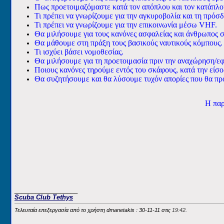
Πως προετοιμαζόμαστε κατά τον απόπλου και τον κατάπλο
Τι πρέπει να γνωρίζουμε για την αγκυροβολία
και
τη πρόσδ
Τι πρέπει να γνωρίζουμε για την επικοινωνία μέσω
VHF
.
Θα μιλήσουμε για τους κανόνες ασφαλείας
και
άνθρωπος σ
Θα μάθουμε στη πράξη τους βασικούς ναυτικούς κόμπους.
Τι ισχύει βάσει νομοθεσίας.
Θα μιλήσουμε για τη προετοιμασία πριν την αναχώρηση/εφ
Ποιους κανόνες τηρούμε εντός του σκάφους, κατά την είσοδ
Θα συζητήσουμε και θα λύσουμε τυχόν απορίες που θα π
Η παρ
__________________
Scuba Club Tethys
Τελευταία επεξεργασία από το χρήστη dmanetakis : 30-11-11 στις
19:42
.