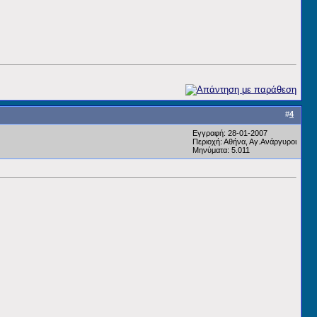
#
4
Εγγραφή: 28-01-2007
Περιοχή: Αθήνα, Αγ.Ανάργυροι
Μηνύματα: 5.011