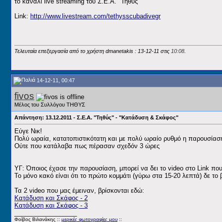
το κανάλι live streaming του Σ.Ε.Α. "Τηθύς"
Link:
http://www.livestream.com/tethysscubadivegr
Τελευταία επεξεργασία από το χρήστη dmanetakis : 13-12-11 στις
10:08
.
14-12-11, 00:47
fivos
Μέλος του Συλλόγου ΤΗΘΥΣ
Απάντηση: 13.12.2011 - Σ.Ε.Α. "Τηθύς" - "Κατάδυση & Σκάφος"
Εύγε Νικ!
Πολύ ωραία, κατατοπιστικότατη και με πολύ ωραίο ρυθμό η παρουσία
Ούτε που κατάλαβα πως πέρασαν σχεδόν 3 ώρες
ΥΓ: Όποιος έχασε την παρουσίαση, μπορεί να δει το video στο Link 
Το μόνο κακό είναι ότι το πρώτο κομμάτι (γύρω στα 15-20 λεπτά) δε 
Τα 2 video που μας έμειναν, βρίσκονται εδώ:
Κατάδυση και Σκάφος - 2
Κατάδυση και Σκάφος - 3
__________________
Φοίβος Βιλανάκης ::
μερικές φωτογραφίες μου
::