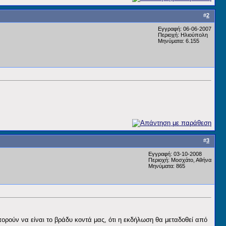
#
2
Εγγραφή: 06-06-2007
Περιοχή: Ηλιούπολη
Μηνύματα: 6.155
#
3
Εγγραφή: 03-10-2008
Περιοχή: Mοσχάτο, Αθήνα
Μηνύματα: 865
ορούν να είναι το βράδυ κοντά μας, ότι η εκδήλωση θα μεταδοθεί από