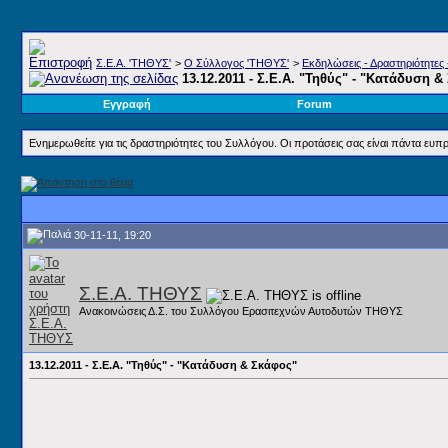
Σ.E.A. 'ΤΗΘΥΣ'
>
Ο Σύλλογος 'ΤΗΘΥΣ'
>
Εκδηλώσεις - Δραστηριότητες 
13.12.2011 - Σ.Ε.Α. "Τηθύς" - "Κατάδυση 
Εγγραφή
Forum
Ενημερωθείτε για τις δραστηριότητες του Συλλόγου. Οι προτάσεις σας είναι πάντα ευπρ
30-11-11, 19:20
Σ.Ε.Α. ΤΗΘΥΣ
Ανακοινώσεις Δ.Σ. του Συλλόγου Ερασιτεχνών Αυτοδυτών ΤΗΘΥΣ
13.12.2011 - Σ.Ε.Α. "Τηθύς" - "Κατάδυση & Σκάφος"