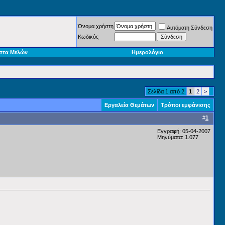
Όνομα χρήστη
Αυτόματη Σύνδεση
Κωδικός
στα Μελών
Ημερολόγιο
Σελίδα 1 από 2
1
2
>
Εργαλεία Θεμάτων
Τρόποι εμφάνισης
#
1
Εγγραφή: 05-04-2007
Μηνύματα: 1.077