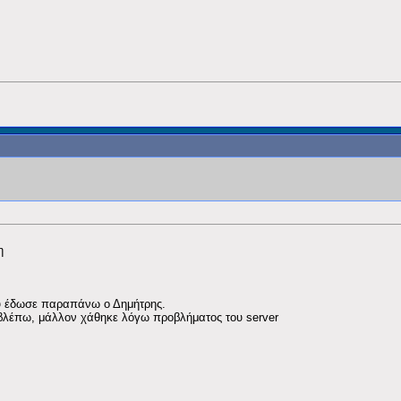
ση
που έδωσε παραπάνω ο Δημήτρης.
το βλέπω, μάλλον χάθηκε λόγω προβλήματος του server