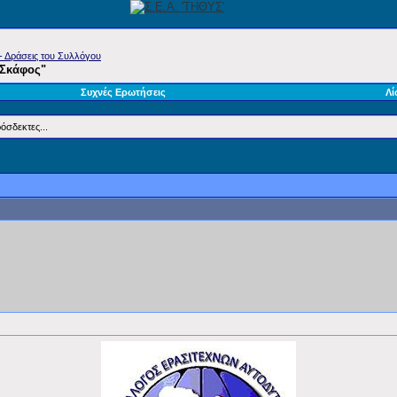
- Δράσεις του Συλλόγου
& Σκάφος"
Συχνές Ερωτήσεις
Λί
όσδεκτες...