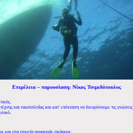
Επιμέλεια – παρουσίαση: Νίκος Τσιμιδόπουλος
τικός.
 τέχνης
και
ναυσιπλοΐας και κατ' επέκταση να διευρύνουμε τις γνώσει
υλικό.
ους και στα σημεία αναφοράς σκάφους.