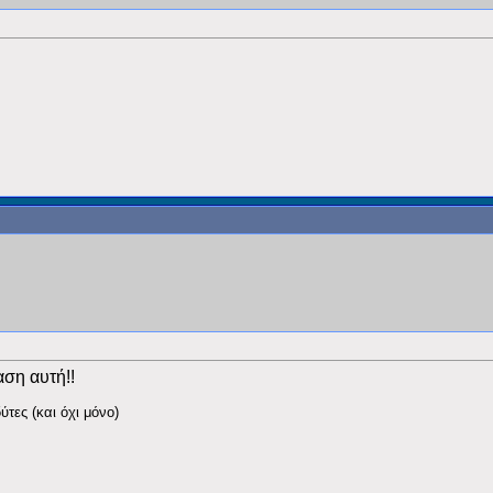
ση αυτή!!
τες (και όχι μόνο)