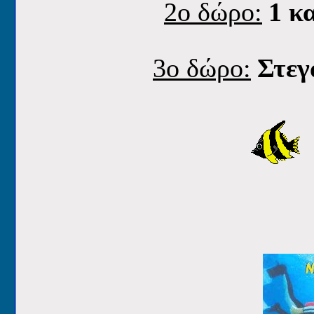
2o δώρο:
1 κ
3o δώρο:
Στεγ