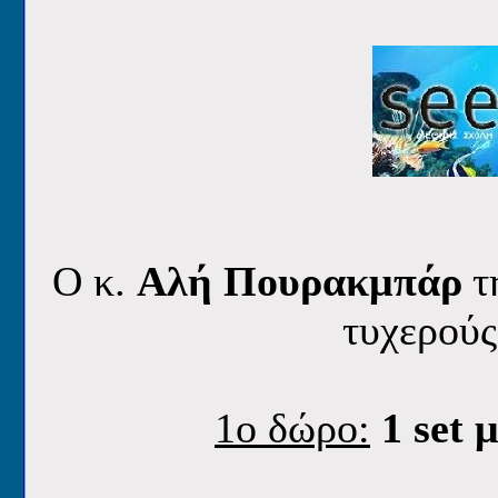
Ο κ.
Αλή Πουρακμπάρ
τ
τυχερούς
1o δώρο:
1 set