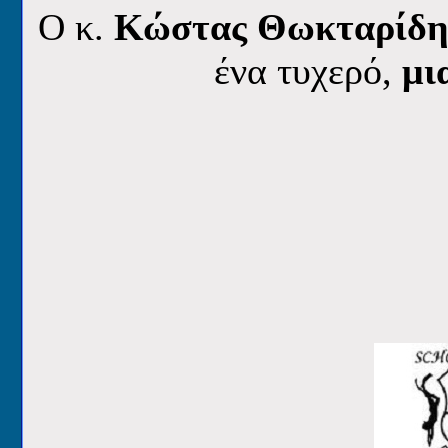
O κ.
Κώστας Θωκταρίδ
ένα τυχερό,
μι