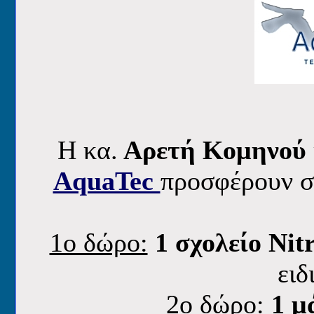
H κα.
Αρετή Κομηνού
AquaTec
προσφέρουν σ
1o δώρο:
1 σχολείο Nit
ειδ
2o δώρο:
1 μ