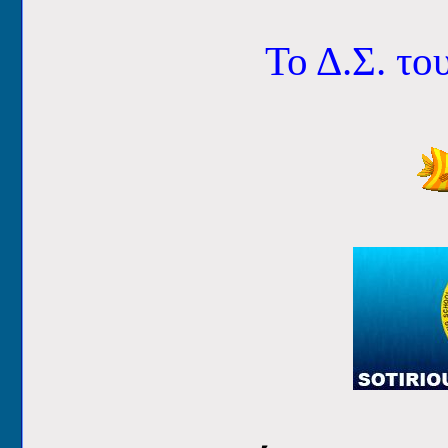
Το Δ.Σ. το