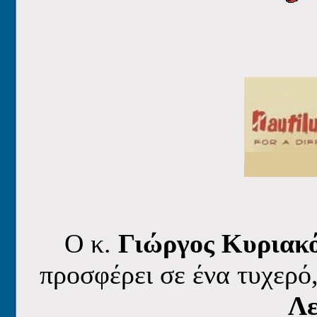
O κ.
Γιώργος Κυριακ
προσφέρει
σε ένα τυχερό
Λ