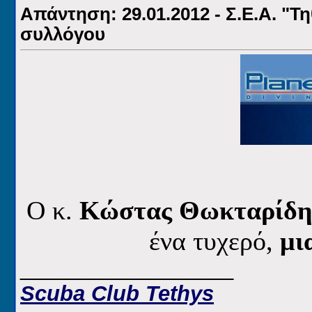
Απάντηση: 29.01.2012 - Σ.Ε.Α. "Τ
συλλόγου
O κ.
Κώστας Θωκταρίδ
ένα τυχερό,
μι
__________________
Scuba Club Tethys