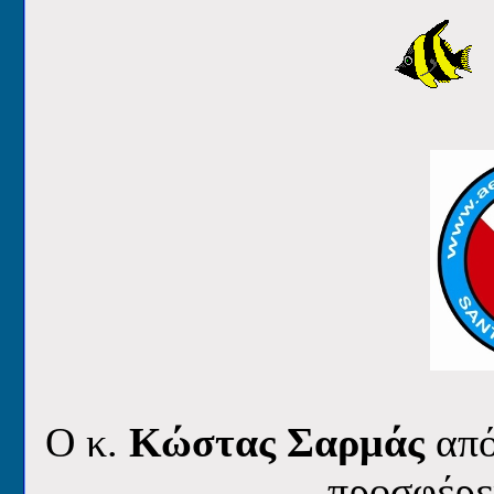
Ο κ.
Κώστας Σαρμάς
από
προσφέρε