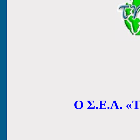
Ο Σ.Ε.Α. «