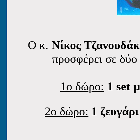
Ο κ.
Nίκος Τζανουδάκ
προσφέρει
σε δύο
1o δώρο:
1 set
2o δώρο:
1 ζευγάρι