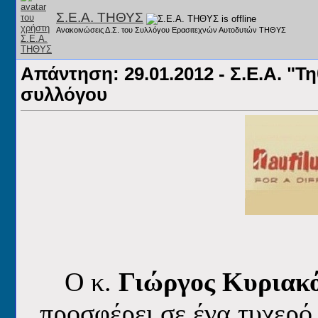
Σ.Ε.Α. ΤΗΘΥΣ
Ανακοινώσεις Δ.Σ. του Συλλόγου Ερασιτεχνών Αυτοδυτών ΤΗΘΥΣ
Απάντηση: 29.01.2012 - Σ.Ε.Α. "Τ
συλλόγου
O κ.
Γιώργος Κυριακ
προσφέρει
σε ένα τυχερό