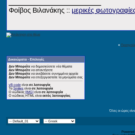
__________________
Φοίβος Βιλανάκης ::
μερικές φωτογραφίε
«
Προηγού
Δικαιώματα - Επιλογές
Δεν Μπορείτε
να δημοσιεύσετε νέα θέματα
Δεν Μπορείτε
να απαντήσετε
Δεν Μπορείτε
να ανεβάσετε συνημμένα αρχεία
Δεν Μπορείτε
να επεξεργαστείτε τα μηνύματα σας
vB code
είναι
σε λειτουργία
Τα
Smilies
είναι
σε λειτουργία
Ο κώδικας
[IMG]
είναι
σε λειτουργία
Ο κώδικας HTML είναι
εκτός λειτουργίας
Όλες οι ώρες είν
Powered b