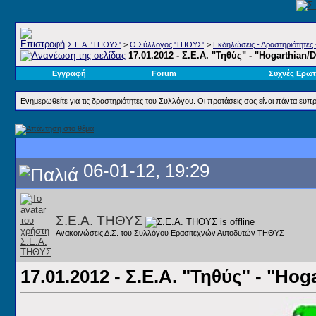
Σ.E.A. 'ΤΗΘΥΣ'
>
Ο Σύλλογος 'ΤΗΘΥΣ'
>
Εκδηλώσεις - Δραστηριότητες 
17.01.2012 - Σ.Ε.Α. "Τηθύς" - "Hogarthian
Εγγραφή
Forum
Συχνές Ερωτ
Ενημερωθείτε για τις δραστηριότητες του Συλλόγου. Οι προτάσεις σας είναι πάντα ευπρ
06-01-12, 19:29
Σ.Ε.Α. ΤΗΘΥΣ
Ανακοινώσεις Δ.Σ. του Συλλόγου Ερασιτεχνών Αυτοδυτών ΤΗΘΥΣ
17.01.2012 - Σ.Ε.Α. "Τηθύς" - "Ho