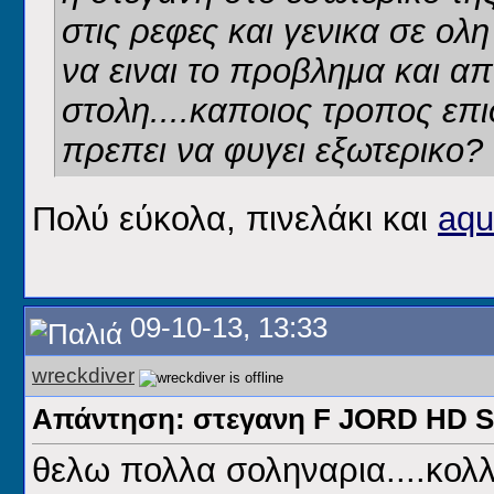
στις ρεφες και γενικα σε ολ
να ειναι το προβλημα και απ
στολη....καποιος τροπος ε
πρεπει να φυγει εξωτερικο?
Πολύ εύκολα, πινελάκι και
aqu
09-10-13, 13:33
wreckdiver
Απάντηση: στεγανη F JORD HD
θελω πολλα σοληναρια....κολ