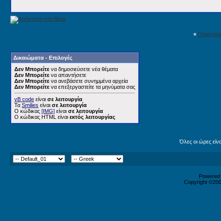
«
Προηγού
Δικαιώματα - Επιλογές
Δεν Μπορείτε
να δημοσιεύσετε νέα θέματα
Δεν Μπορείτε
να απαντήσετε
Δεν Μπορείτε
να ανεβάσετε συνημμένα αρχεία
Δεν Μπορείτε
να επεξεργαστείτε τα μηνύματα σας
vB code
είναι
σε λειτουργία
Τα
Smilies
είναι
σε λειτουργία
Ο κώδικας
[IMG]
είναι
σε λειτουργία
Ο κώδικας HTML είναι
εκτός λειτουργίας
Όλες οι ώρες είν
Powered b
Copyright ©2000