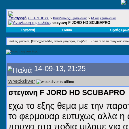
Σ.E.A. 'ΤΗΘΥΣ'
>
Καταδυτικός Εξοπλισμός
>
Άλλος εξοπλισμός
στεγανη F JORD HD SCUBAPRO
Εγγραφή
Forum
Συχνές Ερωτ
Στολές, μάσκες, βατραχοπέδιλα, φακοί, μαχαίρια, πυξίδες... - όλο αυτό το αναγκαίο κα
14-09-13, 21:25
wreckdiver
στεγανη F JORD HD SCUBAPRO
εχω το εξης θεμα με την παρα
το φερμουαρ ευτυχως αλλα η α
πουχει στα ποδια μιλαμε για α