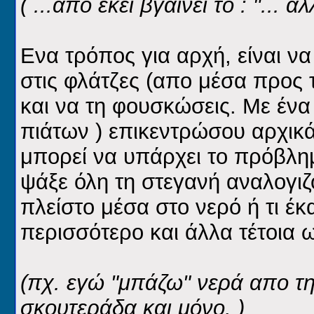
( ...απο εκεί βγαίνει το : "...
Ενα τρόπος για αρχή, είναι ν
στις φλάτζες (απο μέσα προς τ
και να τη φουσκώσεις. Με έν
πιάτων ) επικεντρώσου αρχικά
μπορεί να υπάρχει το πρόβλημα
ψάξε όλη τη στεγανή αναλογιζό
πλείστο μέσα στο νερό ή τι έκ
περισσότερο και άλλα τέτοια ω
(πχ. εγώ "μπάζω" νερά απο τη
σκουτεράδα και μόνο. )