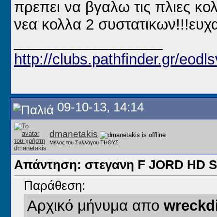
πρεπει να βγαλω τις πλιες κο
νεα κολλα 2 συστατικων!!!ευ
__________________
http://clubs.pathfinder.gr/eodls
09-10-13, 14:14
dmanetakis
Μέλος του Συλλόγου ΤΗΘΥΣ
Απάντηση: στεγανη F JORD HD
Παράθεση:
Αρχικό μήνυμα απο
wreckd