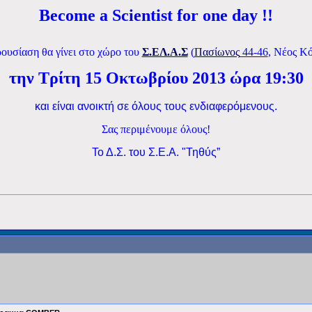
Become a Scientist for one day !!
ουσίαση θα γίνει στο χώρο του
Σ.ΕΛ.Α.Σ
(
Πασίωνος
44-46
, Νέος Κ
την Τρίτη 15
Οκτωβρίου
2013 ώρα 19:30
και είναι ανοικτή σε όλους τους ενδιαφερόμενους.
Σας περιμένουμε όλους!
Το Δ.Σ. του Σ.Ε.Α. "Τηθύς”