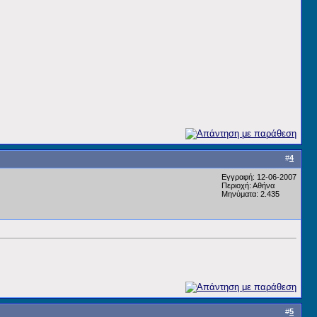
#
4
Εγγραφή: 12-06-2007
Περιοχή: Αθήνα
Μηνύματα: 2.435
#
5