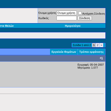
Όνομα χρήστη
Αυτόματη Σύνδεση
Κωδικός
στα Μελών
Ημερολόγιο
Σελίδα 1 από 2
1
2
>
Εργαλεία Θεμάτων
Τρόποι εμφάνισης
#
1
Εγγραφή: 05-04-2007
Μηνύματα: 1.077