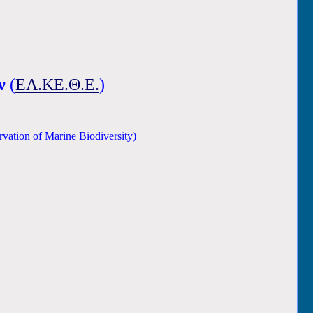
ν
(
ΕΛ.ΚΕ.Θ.Ε.
)
rvation of Marine Biodiversity
)