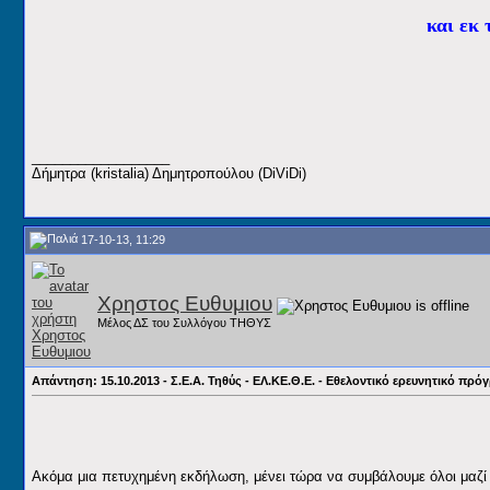
και εκ
__________________
Δήμητρα (kristalia) Δημητροπούλου (DiViDi)
17-10-13, 11:29
Χρηστος Ευθυμιου
Μέλος ΔΣ του Συλλόγου ΤΗΘΥΣ
Απάντηση: 15.10.2013 - Σ.Ε.Α. Τηθύς - ΕΛ.ΚΕ.Θ.Ε. - Εθελοντικό ερευνητικό π
Ακόμα μια πετυχημένη εκδήλωση, μένει τώρα να συμβάλουμε όλοι μαζί