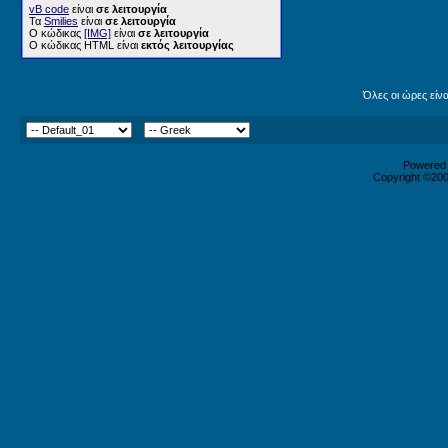
vB code
είναι
σε λειτουργία
Τα
Smilies
είναι
σε λειτουργία
Ο κώδικας
[IMG]
είναι
σε λειτουργία
Ο κώδικας HTML είναι
εκτός λειτουργίας
Όλες οι ώρες είν
Powered b
Copyright ©2000