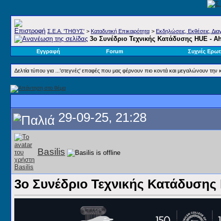
Σ.E.A. 'ΤΗΘΥΣ'
>
Καταδυτική Επικαιρότητα
>
Εκδηλώσεις, Εκθέσεις, Διαγ
3ο Συνέδριο Τεχνικής Κατάδυσης HUE - 
Εγγραφή
Forum
Συχνές Ερωτ
Δελτία τύπου για ...'στεγνές' επαφές που μας φέρνουν πιο κοντά και μεγαλώνουν την 
29-09-25, 21:28
Basilis
3ο Συνέδριο Τεχνικής Κατάδυσης